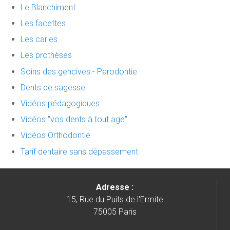
Le Blanchiment
Les facettes
Les caries
Les prothèses
Soins des gencives - Parodontie
Dents de sagesse
Vidéos pédagogiques
Vidéos "vos dents à tout age"
Vidéos Orthodontie
Tarif dentaire sans dépassement
Adresse :
15, Rue du Puits de l'Ermite
75005 Paris