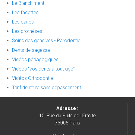
Le Blanchiment
Les facettes
Les caries
Les prothèses
Soins des gencives - Parodontie
Dents de sagesse
Vidéos pédagogiques
Vidéos "vos dents à tout age"
Vidéos Orthodontie
Tarif dentaire sans dépassement
Adresse :
15, Rue du Puits de l'Ermite
75005 Paris