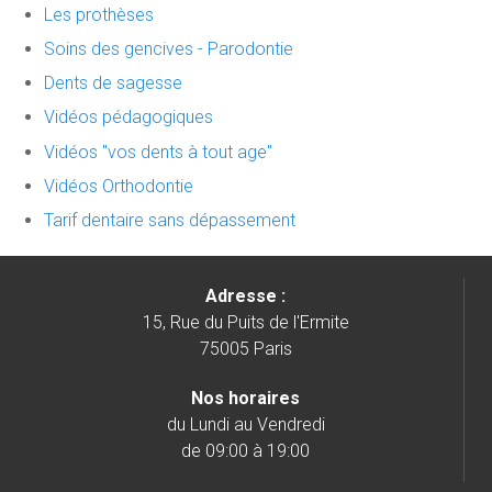
Les prothèses
Soins des gencives - Parodontie
Dents de sagesse
Vidéos pédagogiques
Vidéos "vos dents à tout age"
Vidéos Orthodontie
Tarif dentaire sans dépassement
Adresse :
15, Rue du Puits de l'Ermite
75005 Paris
Nos horaires
du Lundi au Vendredi
de 09:00 à 19:00